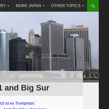
RRY
MORE JAPAN
OTHER TOPICS
1 and Big Sur
zt ist es Trumpistan.