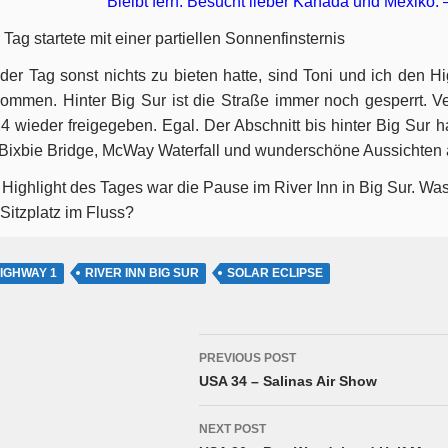
Bleibt fern. Besucht lieber Kanada und Mexiko.
 Tag startete mit einer partiellen Sonnenfinsternis
der Tag sonst nichts zu bieten hatte, sind Toni und ich den H
ommen. Hinter Big Sur ist die Straße immer noch gesperrt. Ve
4 wieder freigegeben. Egal. Der Abschnitt bis hinter Big Sur h
: Bixbie Bridge, McWay Waterfall und wunderschöne Aussichten a
 Highlight des Tages war die Pause im River Inn in Big Sur. Wa
 Sitzplatz im Fluss?
IGHWAY 1
RIVER INN BIG SUR
SOLAR ECLIPSE
'Post
PREVIOUS POST
navigation'
USA 34 – Salinas Air Show
NEXT POST