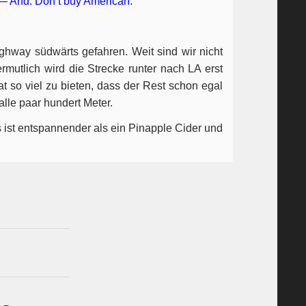
 — And: Don’t buy American.
ighway südwärts gefahren. Weit sind wir nicht
rmutlich wird die Strecke runter nach LA erst
at so viel zu bieten, dass der Rest schon egal
lle paar hundert Meter.
s ist entspannender als ein Pinapple Cider und