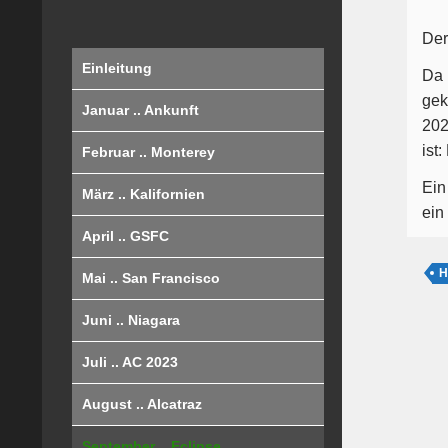
Der
Einleitung
Da 
gek
Januar .. Ankunft
202
ist
Februar .. Monterey
Ein
März .. Kalifornien
ein
April .. GSFC
H
Mai .. San Francisco
Juni .. Niagara
Juli .. AC 2023
August .. Alcatraz
September .. Eclipse