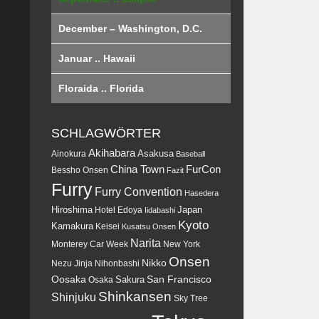
December – Washington, D.C.
Januar .. Hawaii
Floraida .. Florida
SCHLAGWÖRTER
Akihabara
Asakusa
Ainokura
Baseball
China Town
FurCon
Bessho Onsen
Fazit
Furry
Furry Convention
Hasedera
Hiroshima
Japan
Hotel Edoya
Iidabashi
Kyoto
Kamakura
Keisei
Kusatsu Onsen
Narita
Monterey Car Week
New York
Onsen
Nikko
Nezu Jinja
Nihonbashi
Oosaka
San Francisco
Sakura
Osaka
Shinkansen
Shinjuku
Sky Tree