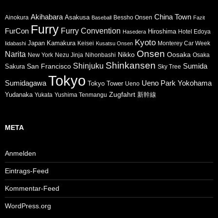
Akihabara
China Town
Asakusa
Ainokura
Bessho Onsen
Baseball
Fazit
Furry
Furry Convention
FurCon
Hiroshima
Hotel Edoya
Hasedera
Kyoto
Japan
Kamakura
Keisei
Monterey Car Week
Iidabashi
Kusatsu Onsen
Onsen
Narita
Nikko
Oosaka
New York
Nezu Jinja
Nihonbashi
Osaka
Shinkansen
Shinjuku
Sumida
San Francisco
Sakura
Sky Tree
Tokyo
Sumidagawa
Ueno Park
Yokohama
Tokyo Tower
Ueno
Zugfahrt
Yudanaka
新幹線
Yukata
Yushima Tenmangu
META
Anmelden
Eintrags-Feed
Kommentar-Feed
WordPress.org